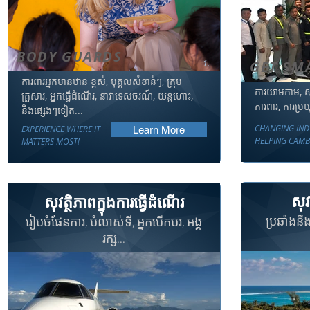
BODY GUARDS
1.
GET SM
ការពារអ្នកមានឋានៈខ្ពស់, បុគ្គលសំខាន់ៗ, ក្រុម
ការយាមកាម, សុវត
គ្រួសារ, អ្នកធ្វើដំណើរ, នាវាទេសចរណ៍, យន្តហោះ,
ការពារ, ការប្រយុទ
និងផ្សេងៗទៀត...
CHANGING IND
EXPERIENCE WHERE IT
Learn More
HELPING CAM
MATTERS MOST!
សុវ
សុវត្ថិភាពក្នុងការធ្វើដំណើរ
ប្រឆាំងនឹ
រៀបចំផែនការ, បំលាស់ទី, អ្នកបើកបរ, អង្គ
រក្ស...