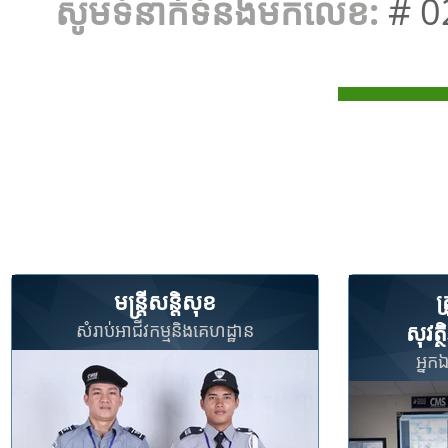
សូមទំនាក់ទំនងមកលេខ:
# 0
មន្រ្តីសន្តិសុខ
ត
សុវត
សំរាប់អាជីវកម្មនិងគេហដ្ឋាន
អ្នក