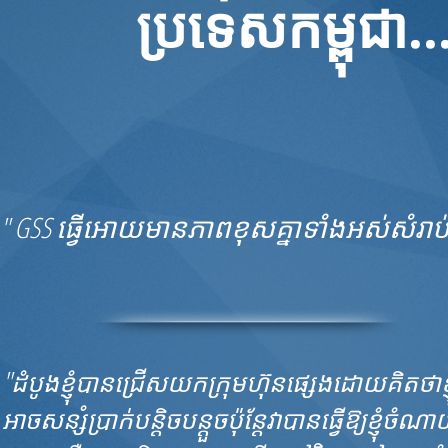
ប្រទេសកម្ពុជា..
" GSS ធ្វើអោយមានភាពខុសគ្នាទាំងអស់សំរាប់
"
ដំបូងខ្ញុំបានជ្រើសយកក្រុមហ៊ុនផ្សេងដោយគិតថាខ្ញុ
អាចសន្សំប្រាក់បន្តិចបន្តួចប៉ុន្តែវាបានធ្វើឱ្យខ្ញុំចំណ