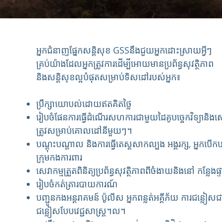
អ្នកជំនាញផ្នែកសន្តិសុខ GSSនឹងជួយអ្នកដោះ
ស្រាយអ្វីៗ
គ្រប់យ៉ាងដែលអ្នកត្រូវការដើម្បីអោយមានប្រព័ន្ធ
សុវត្ថិភាព
និងសន្តិសុខល្អបំផុតសម្រាប់ទិសដៅរបស់អ្នក៖
ប្រឹក្សាយោបល់ដោយឥតគិតថ្លៃ
រៀបចំផែនការធ្វើដំណើរសហការជាមួយដៃគូបច្ចេកវិទ្យានិងសេវ
ត្រូវសម្រាប់គោលដៅនីមួយៗ។
បណ្តុះបណ្តាល និងការធ្វើតេស្តសាកល្បង អង្គរក្ស, អ្នកបើកប
ក្រុមកងការពារ
សេវា
សេវាកម្មត្រួតពិនិត្យប្រព័ន្ធសុវត្ថិភាពពីចំងាយនិងនៅ កន្លែងផ្
រៀបចំកត់ត្រារបាយការណ៍
បញ្ជូនកងអន្តរាគមន៍ ប៉ូលីស អ្នកពន្លត់អគ្គីភ័យ​ ការជន្លៀសជា
ជន្លៀសបែបវេជ្ជសាស្ត្រ។ល។