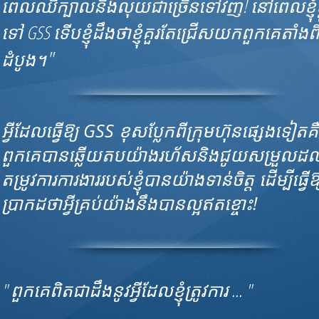
ពេលឈឺក្បាលនិងលុយជាច្រើនទៅវិញ! នៅពេល
ខ្ញុំ
ទៅ GSS ទើបខ្ញុំដឹងថាខ្ញុំគួរតែជ្រើសយក
ពួកគេ
តាំង
ព
"
ដំបូង។
អ្វីដែលធ្វើឱ្យ GSS ខុសប្លែកពីក្រុមហ៊ុនផ្សេង
ទៀត
គ
ពួកគេបានឆ្លើយតបយ៉ាងរហ័ស​និងជូយសម្រួលដល
តម្រូវការការងាររបស់ខ្ញុំបានយ៉ាងទាន់ចិត្ត ដើម្បីធ្វើ
ឱ
ប្រាកដថាអ្វីគ្រប់យ៉ាងនឹងបានល្អឥតខ្ចោះ!
" ពួកគេពិតជាដឹងនូវអ្វីដែលខ្ញុំត្រូវការ ... "