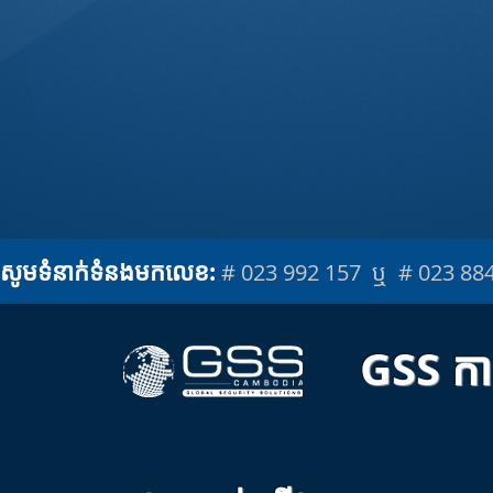
សូមទំនាក់ទំនងមកលេខ:
# 023 992 157 ឬ # 023 88
GSS កាន