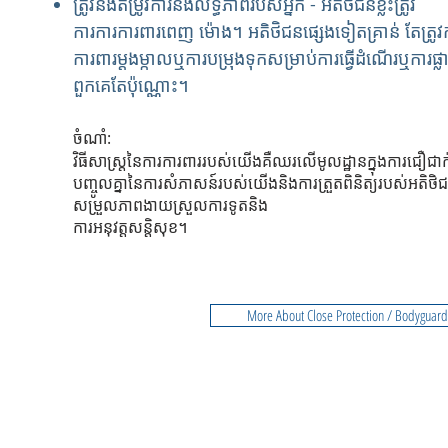
ត្រូវនឹងតម្រូវការនិងលទ្ធភាពរបស់អ្នក - អតិថិជនខ្លះត្រូវ
ការការការពារពេញ ម៉ោង។ អតិថិជនផ្សេងទៀតគ្រាន់
តែត្រូ
ការពារម្តងម្កាលឬការបម្រុង
ទុកសម្រាប់ការធ្វើដំណើរឬការផ្ល
ពួកគេតែប៉ុណ្ណោះ។
ចំណាំ:
វិធីសាស្រ្តនៃការការពាររបស់យើងគឺឈរលើមូលដ្ឋានក្នុងការជឿជា
បញ្ចូលគ្នានៃការសំភាសន៍របស់យើងនិងការត្រួតពិនិត្យរបស់អតិថ
សម្រួលភាពងាយ
ស្រួលការទូត
និង
ការអនុវត្តសន្តិសុខ។
More About Close Protection / Bodyguard