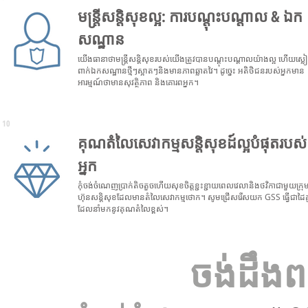
មន្រ្តីសន្តិសុខល្អ: ការបណ្តុះបណ្តាល & ឯក
សណ្ឋាន
យើងធានាថាមន្រ្តីសន្តិសុខរបស់យើងត្រូវបានបណ្តុះបណ្តាលយ៉ាងល្អ ហើយស្ល
ពាក់ឯកសណ្ឋានថ្មីៗស្អាតៗនិងមានភាពឆ្លាតវៃ។ ដូច្នេះ អតិថិជនរបស់អ្នកមាន
អារម្មណ៍ថាមានសុវត្ថិភាព និងគោរពអ្នក។
10
គុណតំលៃសេវាកម្មសន្តិសុខដ៍ល្អបំផុតរបស់
អ្នក
កុំចង់ចំណេញប្រាក់តិចតួចហើយសុខចិត្តខ្ជះខ្ជាយពេលវេលានិងថវិកាជាមួយក្រុ
ហ៊ុនសន្តិសុខដែលមានតំលៃសេវាកម្មថោក។ សូមជ្រើសរើសយក GSS ធ្វើជាដៃគ
ដែលនាំមកនូវគុណតំលៃខ្ពស់។
ចង់ដឹងព