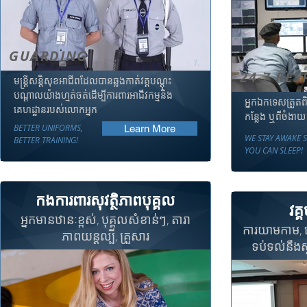
GUARDING
1.
24-7 RE
មន្រ្តីសន្តិសុខអាជីពដែលបានឆ្លងកាត់វគ្គបណ្តុះ
បណ្តាលយ៉ាងហ្មត់ចត់ដើម្បីការពារអាជីវកម្មនិង
អ្នកឯកទេសត្រួតពិន
គេហដ្ឋានរបស់លោកអ្នក
កន្លែង ឬពីចំងាយ
BETTER UNIFORMS,
Learn More
WE STAY AWAKE 
BETTER TRAINING!
YOU CAN SLEEP!
កងការពារសុវត្ថិភាពបុគ្គល
វគ្
អ្នកមានឋានៈខ្ពស់, បុគ្គលសំខាន់ៗ, តារា
ការយាមកាម, ប
ភាពយន្តល្បី, គ្រួសារ
ទប់ទល់នឹងស