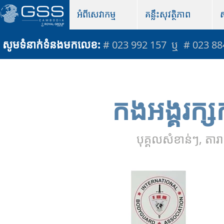
អំពីសេវាកម្ម
គន្លឹះសុវត្ថិភាព
ស
សូមទំនាក់ទំនងមកលេខ:
# 023 992 157 ឬ # 023 88
កងអង្គរក្ស
បុគ្គលសំខាន់ៗ, តារា