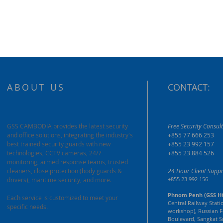
ABOUT US
CONTACT:
GSS CAMBODIA provides the latest security
Free Security Consult
and office solutions, integrating the industry's
+855 77 666 253
best trained security guards with new
+855 23 992 157
technologies, CCTV cameras, 24/7
+855 23 884 526
monitoring, armed response teams, trusted
cleaners, close protection (body guards &
24 Hour Client Suppo
+855 23 992 156
drivers), maritime security, and more.
Phnom Penh (GSS H
Each service is customized to meet your
Central Railway Stati
specific needs.
workshop), Russian F
Boulevard, Sangkat S