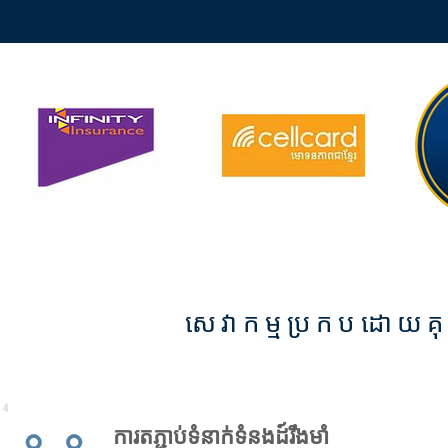
សេវាកម្មប្រកបដោយគ
4
ការតភ្ជាប់ទំនាក់ទំនងដ៍រឹងមាំ