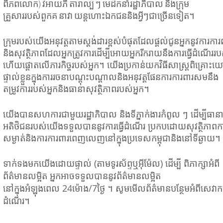
ពិភពលោក) វីអាយភី តារាល្បី ៗ មេដឹកនាំរដ្ឋាភិបាល និង
ក្រុម
គ្រួសាររបស់ពួកគ នាវា យន្ដហោះឯកជននិងអ្វីៗជាច្រើនទៀត។
ក្រុមរបស់យើងអនុវត្តតាមស្តង់ដារខ្ពស់បំផុតដែលផ្តល់ជូនអ្នកនូវការការ
និងសុវត្ថិភាពដែលអ្នកត្រូវការដើម្បីអោយអ្នករីករាយនឹងការធ្វើដំណើររប
ហើយផ្តោតលើភារកិច្ចរបស់អ្នក។ យើងប្រកាន់យកវិធីសាស្រ្តពិគ្រោះ
ផ្ទាល់ខ្លួនក្នុងការរចនាបណ្តុះបណ្តាលនិងអនុវត្តផែនការការពារសមនឹង
តម្រូវការរបស់អ្នកនិងធានាសុវត្ថិភាពរបស់អ្នក។
យើងបានសហការជាមួយរដ្ឋាភិបាល និងទីភ្នាក់ងារកំពូល ៗ ដើម្បីធាន
អតិថិជនរបស់យើងទទួលបាននូវការធ្វើដំណើរ ប្រកបដោយសុវត្ថិភាពក
សម្ងាត់និងការការពារពេញលេញនៅក្នុងប្រទេសកម្ពុជានិងនៅទីឆ្ងាយ។
ទាក់ទងមកយើងដោយផ្ទាល់ (តាមទូរស័ព្ទឬអ៊ីម៉ែល) ដើម្បី ពិភាក្សាអំពី
ព័ត៌មានលម្អិត អ្នកអាចទទួលបាននូវ
ព័ត៌មាន
លម្អិត
នៅក្នុងអំឡុងពេល 24ម៉ោង/7ថ្ងៃ ។ សូមមើលព័ត៌មានបន្ថែមអំពីសេវាកម្ម
ដំណើរ។
Int